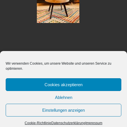
Impressum, Haftungsausschluss, Bildnachweise
Wir verwenden Cookies, um unsere Website und unseren Service zu
Datenschutzerklärung
optimieren.
Österreichische Gesellschaft für Integrative
Therapie
Cookies akzeptieren
Ablehnen
Einstellungen anzeigen
© 2026
Gerhard Hintenberger
– Alle Rechte vorbehalten
Cookie-Richtlinie
Datenschutzerklärung
Impressum